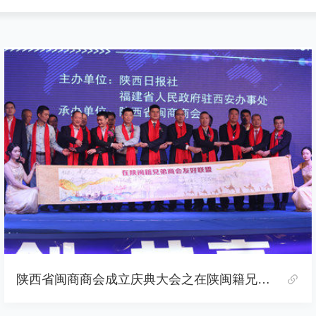
陕西省闽商商会成立庆典大会之在陕闽籍兄弟商会友好联盟仪式