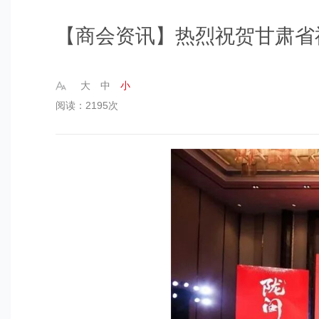
【商会资讯】热烈祝贺甘肃省
大
中
小
阅读：2195次