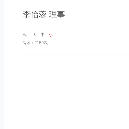
李怡蓉 理事
大
中
小
阅读：2159次